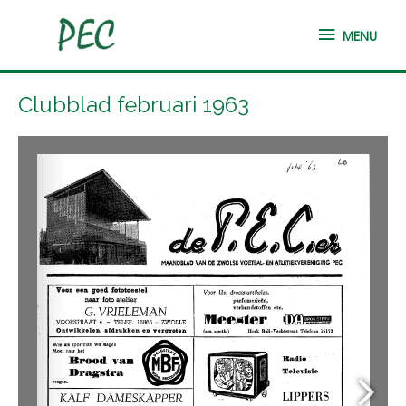
Ga
MENU
naar
MENU
de
inhoud
Clubblad februari 1963