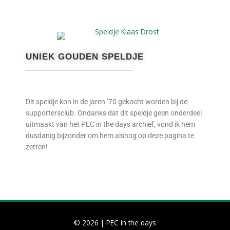
UNIEK GOUDEN SPELDJE
Dit speldje kon in de jaren ’70 gekocht worden bij de
supportersclub. Ondanks dat dit speldje geen onderdeel
uitmaakt van het PEC in the days archief, vond ik hem
dusdanig bijzonder om hem alsnog op deze pagina te
zetten!
© 2026 |
PEC in the days