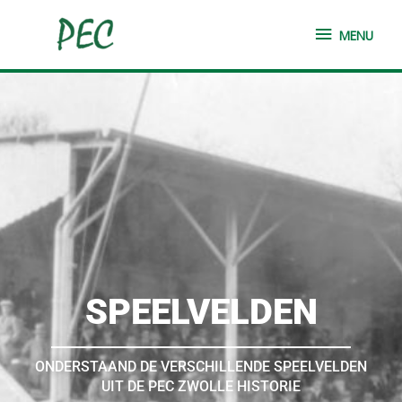
Ga
MENU
naar
MENU
de
inhoud
SPEELVELDEN
ONDERSTAAND DE VERSCHILLENDE SPEELVELDEN
UIT DE PEC ZWOLLE HISTORIE