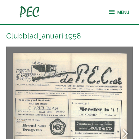
Ga
MENU
naar
MENU
de
inhoud
Clubblad januari 1958