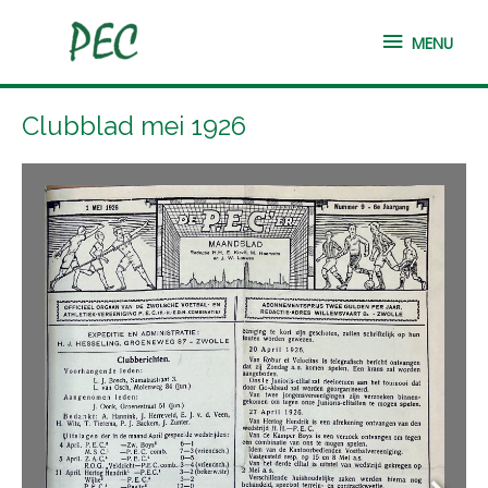
Ga
MENU
naar
MENU
de
inhoud
Clubblad mei 1926