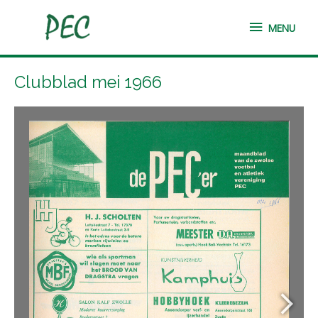
Ga
MENU
naar
MENU
de
inhoud
Clubblad mei 1966