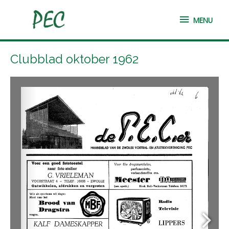
Ga
MENU
naar
MENU
de
inhoud
Clubblad oktober 1962