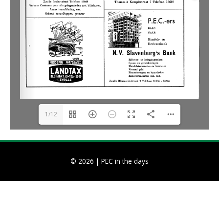
1/12
© 2026 |
PEC in the days