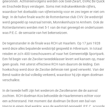
gewonnen. Achtereenvolgens werden ook Geel-Zwart, GVAV, Be Quick
en Enschede Boys verslagen. Soms met indrukwekkende cijfers,
waardoor het doelsaldo van vijfentwintig voor en zes tegen er niet om
liegt. In de halve finale wacht de Rotterdamse club CVV. De wedstrijd
werd gespeeld op neutraal terrein, Monnikenhuize te Arnhem. Ook de
Rotterdammers werden met 5-1 van de mat geveegd en ondertussen
was P.E.C. de sensatie van het bekerseizoen.
De tegenstander in de finale was RCH uit Haarlem. Op 17 juni 1928
werd deze alles bepalende wedstrijd gespeeld in Hilversum. In totaal
reisden er zo’n 400 toeschouwers af naar het Gemeentelijk Sportpark.
Een fel begin van de Zwolse tweedeklasser levert wel kansen op, maar
geen goals. Het uiterst effectieve RCH nam daarom de leiding. Een
hoekschop werd door de Zwolse defensie niet goed verwerkt. Van der
Bend raakte de bal volledig verkeerd, waardoor hij zijn eigen doelman
verschalkte.
In de tweede helft zijn het wederom de Zwollenaren die de aanval
zochten. RCH-doelman Kos behoedde de Haarlemmers echter voor
een achterstand. Het moment dat doelman De Bont een bal van
Hanze in eigen doel werkte, was de wedstrijd gespeeld. P.E.C. scoorde