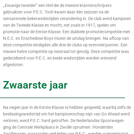
,,Eeuwige tweede!” een titel die de meeste krantenschrijvers
gebruikten voor P.E.C. Toch kwam daar één seizoen na de
sensationele bekerwedstrijden verandering in. De club werd kampioen
van de Tweede Klasse en mocht, net zoals in 1917, spelen om
promotie naar de Eerste Klasse. Een dubbele promotiecompetitie met
N.E.C. en Enschedese Boys moest de uitslag brengen. Na afloop van
deze competitie eindigden alle drie de clubs op evenveel punten. Een
nieuwe halve competitie op neutraal tot gevolg. Deze competitie was
gedecideerd voor P.E.C. en beide wedstrijden werden winnend
afgesloten.
Zwaarste jaar
Na negen jaar in de Eerste Klasse te hebben gespeeld, waarbij zelfs de
beslissingswedstrijd om het kampioenschap nipt van Go Ahead werd
verloren, werd P.E.C. hard getroffen. De Nederlandse Spoorwegen
ging de Centrale Werkplaats in Zwolle opruimen. Honderden
Zwollenaren, waaronder veel leden van P.E.C., werden overgeplaatst.