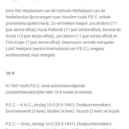
Door het verplaatsen van de Centrale Werkplaats van de
Nederlandse Spoorwegen naar Haarlem raakt P.E.C. enkele
prominente spelers kwijt. Zo vertrekken keeper Jos de Bont (11
jaar eerste elftal), Huub Pallandt (11 jaar eerste elftal), Barend de
Groot (14 jaar eerste elftal), Jan Manni (11 jaar eerste elftal) en
Frits Kuijer (7 jaar eerste elftal). Daarnaast vertrekt sterspeler
Lulof Heetjans (eerste international van P.E.C.), wegens
werkloosheid, naar Hengelo.
10-0
In 1941 heeft P.E.C. twee achtereenvolgende
competitiewedstrijden Met 10-0 weten te winnen.
P.E.C. – K.H.C., uitslag 10-0 (9-3-1941). Doelpuntenmakers:
Doorneweerdt (3 keer), Mulder (4 keer), Tausch (2 keer) en Kuyer.
P.E.C. – Orion, uitslag 10-0 (23-3-1941). Doelpuntenmakers: