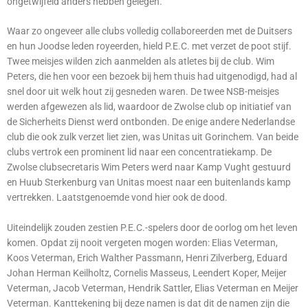
ongetwijfeld anders hebben gelegen.
Waar zo ongeveer alle clubs volledig collaboreerden met de Duitsers
en hun Joodse leden royeerden, hield P.E.C. met verzet de poot stijf.
Twee meisjes wilden zich aanmelden als atletes bij de club. Wim
Peters, die hen voor een bezoek bij hem thuis had uitgenodigd, had al
snel door uit welk hout zij gesneden waren. De twee NSB-meisjes
werden afgewezen als lid, waardoor de Zwolse club op initiatief van
de Sicherheits Dienst werd ontbonden. De enige andere Nederlandse
club die ook zulk verzet liet zien, was Unitas uit Gorinchem. Van beide
clubs vertrok een prominent lid naar een concentratiekamp. De
Zwolse clubsecretaris Wim Peters werd naar Kamp Vught gestuurd
en Huub Sterkenburg van Unitas moest naar een buitenlands kamp
vertrekken. Laatstgenoemde vond hier ook de dood.
Uiteindelijk zouden zestien P.E.C.-spelers door de oorlog om het leven
komen. Opdat zij nooit vergeten mogen worden: Elias Veterman,
Koos Veterman, Erich Walther Passmann, Henri Zilverberg, Eduard
Johan Herman Keilholtz, Cornelis Masseus, Leendert Koper, Meijer
Veterman, Jacob Veterman, Hendrik Sattler, Elias Veterman en Meijer
Veterman. Kanttekening bij deze namen is dat dit de namen zijn die