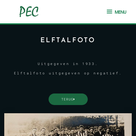
Ga
MENU
naar
MENU
de
inhoud
ELFTALFOTO
Uitgegeven in 1933.
Elftalfoto uitgegeven op negatief.
TERUG