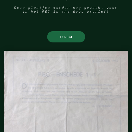
Deze plaatjes worden nog gezocht voor
in het PEC in the days archief!
TERUG