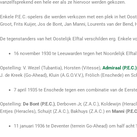
vanzelfsprekend een hele eer als ze hiervoor werden gekozen.
Enkele P.E.C.-spelers die werden verkozen met een plek in het Ooste
Groot, Frits Kuijer, Jos de Bont, Jan Manni, Lourents van der Bend,
De tegenstanders van het Oostelijk Elftal verschilden erg. Enkele 
16 november 1930 te Leeuwarden tegen het Noordelijk Elftal
Opstelling: V. Wezel (Tubantia), Horsten (Vitesse),
Admiraal (P.E.C.)
J. de Kreek (Go-Ahead), Kluin (A.G.O.V.V.), Frölich (Enschede) en S
7 april 1935 te Enschede tegen een combinatie van de Eers
Opstelling:
De Bont (P.E.C.)
, Derboven Jr, (Z.A.C.), Koldewijn (Herac
Entjes (Heracles), Schuijt (Z.A.C.), Bakhuys (Z.A.C.) en
Manni (P.E.C
11 januari 1936 te Deventer (terrein Go-Ahead) om half acht