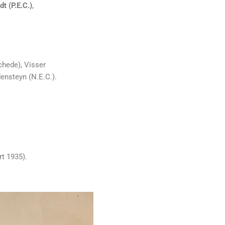
dt (P.E.C.)
,
chede), Visser
ensteyn (N.E.C.).
rt 1935).