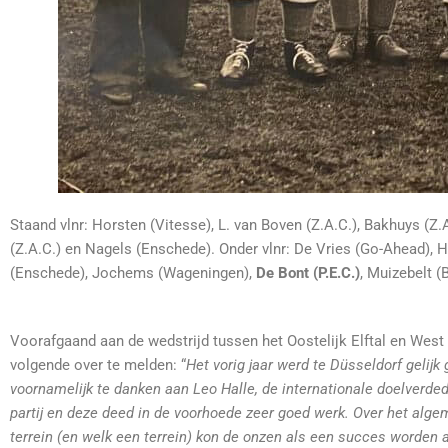
Staand vlnr: Horsten (Vitesse), L. van Boven (Z.A.C.), Bakhuys (Z.
(Z.A.C.) en Nagels (Enschede). Onder vlnr: De Vries (Go-Ahead), H
(Enschede), Jochems (Wageningen),
De Bont (P.E.C.)
, Muizebelt (
Voorafgaand aan de wedstrijd tussen het Oostelijk Elftal en West D
volgende over te melden: “
Het vorig jaar werd te Düsseldorf gelij
voornamelijk te danken aan Leo Halle, de internationale doelverded
partij en deze deed in de voorhoede zeer goed werk. Over het alg
terrein (en welk een terrein) kon de onzen als een succes worden a