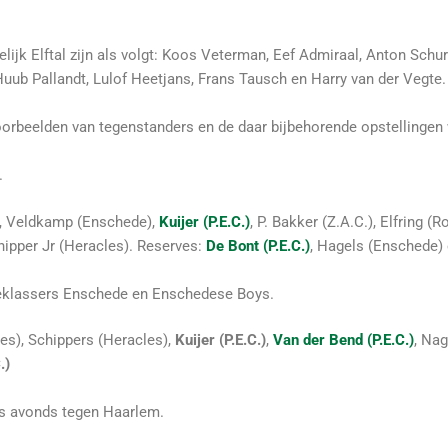
lijk Elftal zijn als volgt: Koos Veterman, Eef Admiraal, Anton Schu
 Huub Pallandt, Lulof Heetjans, Frans Tausch en Harry van der Vegte.
voorbeelden van tegenstanders en de daar bijbehorende opstellingen 
.
, Veldkamp (Enschede),
Kuijer (P.E.C.)
, P. Bakker (Z.A.C.), Elfring (R
chipper Jr (Heracles). Reserves:
De Bont (P.E.C.)
, Hagels (Enschede)
teklassers Enschede en Enschedese Boys.
les), Schippers (Heracles),
Kuijer (P.E.C.)
,
Van der Bend (P.E.C.)
, Nag
.)
 ’s avonds tegen Haarlem.