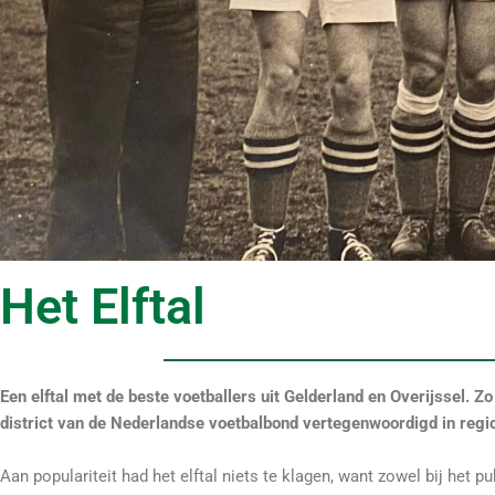
Het Elftal
Een elftal met de beste voetballers uit Gelderland en Overijssel. Zo
district van de Nederlandse voetbalbond vertegenwoordigd in regio
Aan populariteit had het elftal niets te klagen, want zowel bij het p