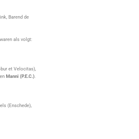
rink, Barend de
waren als volgt:
obur et Velocitas),
 en
Manni (P.E.C.)
.
els (Enschede),