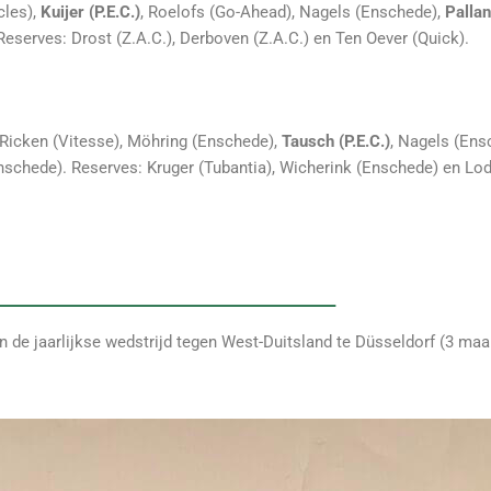
cles),
Kuijer (P.E.C.)
, Roelofs (Go-Ahead), Nagels (Enschede),
Pallan
serves: Drost (Z.A.C.), Derboven (Z.A.C.) en Ten Oever (Quick).
, Ricken (Vitesse), Möhring (Enschede),
Tausch (P.E.C.)
, Nagels (Ens
Enschede). Reserves: Kruger (Tubantia), Wicherink (Enschede) en Lod
an de jaarlijkse wedstrijd tegen West-Duitsland te Düsseldorf (3 maa