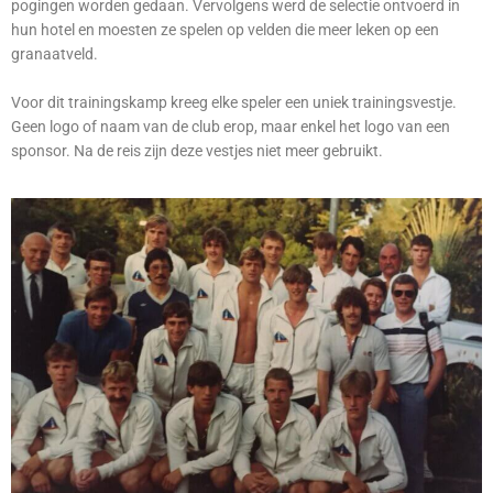
pogingen worden gedaan. Vervolgens werd de selectie ontvoerd in
hun hotel en moesten ze spelen op velden die meer leken op een
granaatveld.
Voor dit trainingskamp kreeg elke speler een uniek trainingsvestje.
Geen logo of naam van de club erop, maar enkel het logo van een
sponsor. Na de reis zijn deze vestjes niet meer gebruikt.