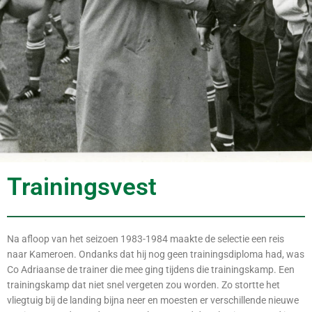
Trainingsvest
Na afloop van het seizoen 1983-1984 maakte de selectie een reis
naar Kameroen. Ondanks dat hij nog geen trainingsdiploma had, was
Co Adriaanse de trainer die mee ging tijdens die trainingskamp. Een
trainingskamp dat niet snel vergeten zou worden. Zo stortte het
vliegtuig bij de landing bijna neer en moesten er verschillende nieuwe