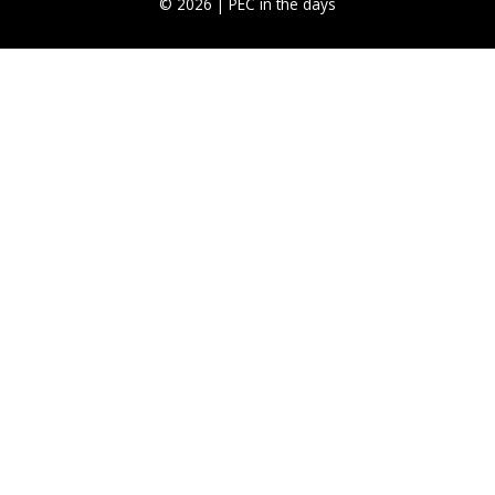
© 2026 |
PEC in the days